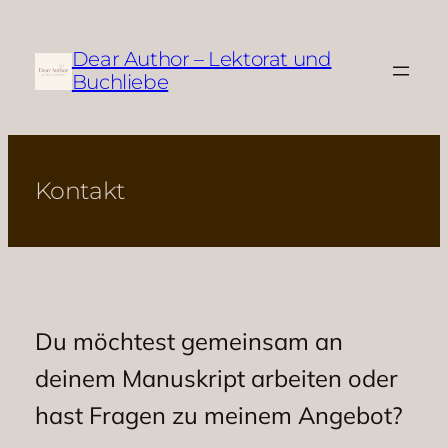
Zum
Inhalt
Dear Author – Lektorat und
springen
Buchliebe
Kontakt
Du möchtest gemeinsam an
deinem Manuskript arbeiten oder
hast Fragen zu meinem Angebot?